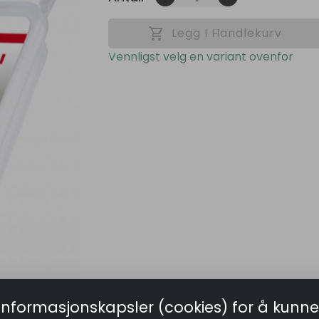
shopping_cart
Legg I Handlekurv
Vennligst velg en variant ovenfor
informasjonskapsler (cookies) for å kunne