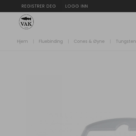
REGISTRER DEG
LOGG INN
Hjem
Fluebinding
Cones & Øyne
Tungsten