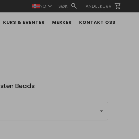
expand_more
search
shopping_cart
NO
SØK
HANDLEKURV
KURS & EVENTER
MERKER
KONTAKT OSS
sten Beads